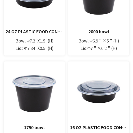
24 OZ PLASTIC FOOD CONTAINER WITH LID(ROUND)
2000 bowl
Bowl:Φ7.2"X1.5"(H)
Bowl:Φ6.9＂×5＂(H)
Lid:: Φ7.34"X0.5"(H)
Lid:Φ7＂×0.2＂(H)
1750 bowl
16 OZ PLASTIC FOOD CONTAINER WITH LID(ROUND)