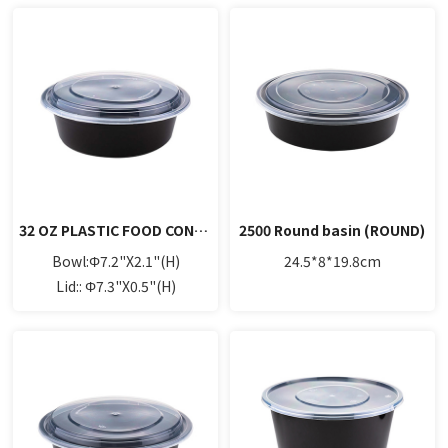
32 OZ PLASTIC FOOD CONTAINER WITH LID (ROUND)
2500 Round basin (ROUND)
Bowl:Φ7.2"X2.1"(H)
24.5*8*19.8cm
Lid:: Φ7.3"X0.5"(H)