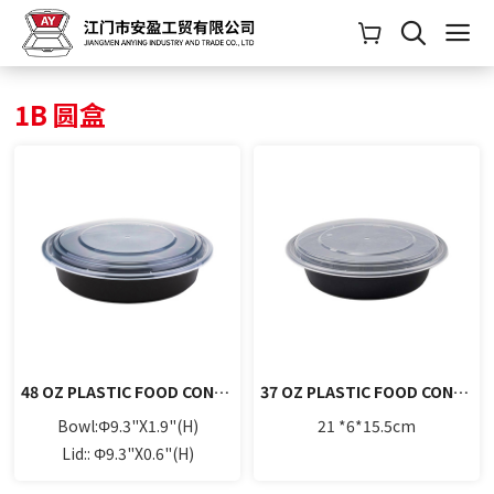
1B 圆盒
48 OZ PLASTIC FOOD CONTAINER WITH LID (ROUND)
37 OZ PLASTIC FOOD CONTAINER WITH LID (ROUND)
Bowl:Φ9.3"X1.9"(H)
21 *6*15.5cm
Lid:: Φ9.3"X0.6"(H)