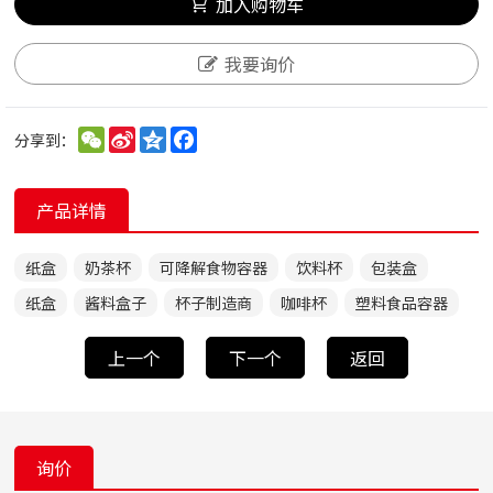
加入购物车
我要询价
WeChat
Sina
Qzone
Facebook
分享到：
Weibo
产品详情
纸盒
奶茶杯
可降解食物容器
饮料杯
包装盒
纸盒
酱料盒子
杯子制造商
咖啡杯
塑料食品容器
上一个
下一个
返回
询价