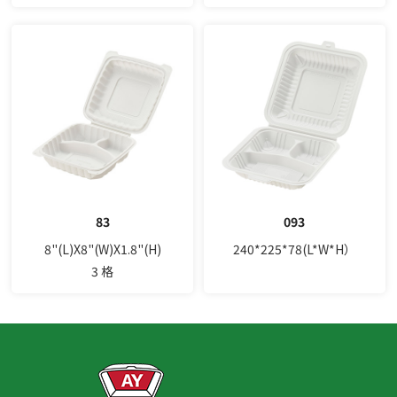
83
093
8"(L)X8"(W)X1.8"(H)
240*225*78(L*W*H）
3 格