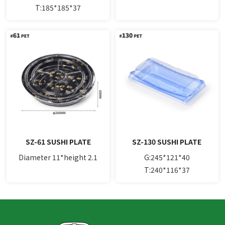
T:185*185*37
SZ-61 SUSHI PLATE
SZ-130 SUSHI PLATE
Diameter 11*height 2.1
G:245*121*40
T:240*116*37